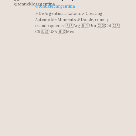
@tentickleargentina
✨De Argentina a Latam. 🪄Creating
Autentickle Moments 🎉Donde, como y
cuando quieras! 🇦🇷Arg 🇺🇾Uru 🇨🇴Col 🇨🇷
CR 🇺🇸USA 🇲🇽Méx