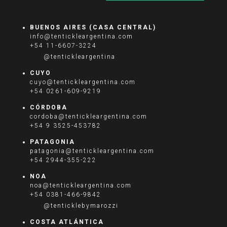
BUENOS AIRES (CASA CENTRAL)
info@tentickleargentina.com
+54 11-6607-3224
@tentickleargentina
CUYO
cuyo@tentickleargentina.com
+54 0261-609-9219
CÓRDOBA
cordoba@tentickleargentina.com
+54 9 3525-453782
PATAGONIA
patagonia@tentickleargentina.com
+54 2944-355-222
NOA
noa@tentickleargentina.com
+54 0381-466-9842
@tenticklebymarozzi
COSTA ATLÁNTICA