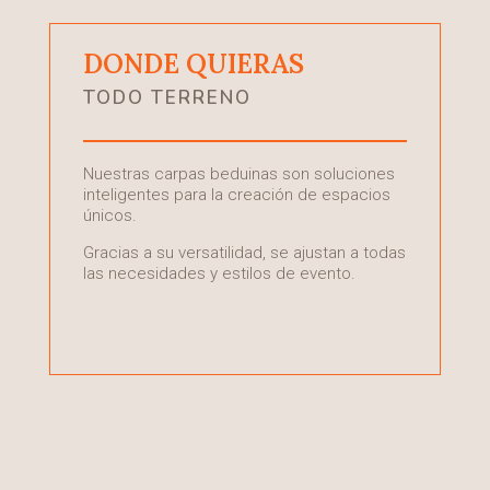
DONDE QUIERAS
TODO TERRENO
T
Nuestras carpas beduinas son soluciones
O
inteligentes para la creación de espacios
qu
únicos.
im
Gracias a su versatilidad, se ajustan a todas
Nu
las necesidades y estilos de evento.
i
re
e
te