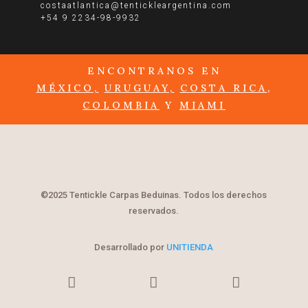
costaatlantica@tentickleargentina.com
+54 9 2234-98-9932
ENCONTRANOS EN
MÉXICO,
URUGUAY,
COSTA RICA
,
COLOMBIA
Y
MIAMI
©2025 Tentickle Carpas Beduinas. Todos los derechos
reservados.
Desarrollado por
UNITIENDA


